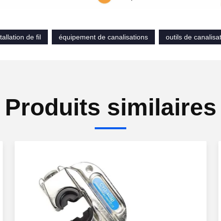
tallation de fil
équipement de canalisations
outils de canalisa
Produits similaires