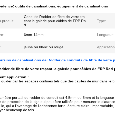
évidence:
outils de canalisations
,
équipement de canalisations
Conduits Rodder de fibre de verre tra
 produit:
çant la galerie pour câbles de FRP Ro
Type:
d
re:
6mm-14mm
Longueur:
:
jaune ou blanc ou rouge
Application
errains de canalisations de Rodder de conduits de fibre de verre p
dder de fibre de verre traçant la galerie pour câbles de FRP Rod p
ent application :
e guider par les espaces confinés tels que des cavités de mur dans le bât
iamètre portatif de rodder de conduit est 4.5mm ou 6mm et la longue
e de protection de la tige qui peut être utilisée pour mesurer le diata
le, qui a l'avantage de l'adhérence forte, écriture claire, imperméable, 
yer beaucoup de fois.