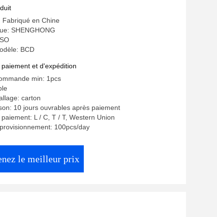
duit
e: Fabriqué en Chine
que: SHENGHONG
 ISO
odèle: BCD
 paiement et d'expédition
commande min: 1pcs
ble
allage: carton
aison: 10 jours ouvrables après paiement
 paiement: L / C, T / T, Western Union
pprovisionnement: 100pcs/day
nez le meilleur prix