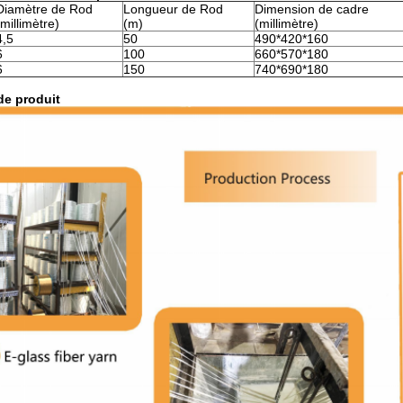
Diamètre de Rod
Longueur de Rod
Dimension de cadre
(millimètre)
(m)
(millimètre)
4,5
50
490*420*160
6
100
660*570*180
6
150
740*690*180
de produit