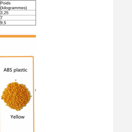
Poids
(kilogrammes)
3,25
7
9,5