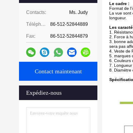
Le cadre :
Format de 
Contacts:
Ms. Judy
La vue sont 
longueur.
Téléphone:
86-512-52844889
Les caracté
1.
Résistanc
Fax:
86-512-52844879
2.
Force à ha
3.
bonne adap
sera pas aff
4.
Veste de R
5.
marques d
6.
Couleurs d
7.
Longueur 
8.
Diamètre
Contact maintenant
Spécificati
Expédiez-nous