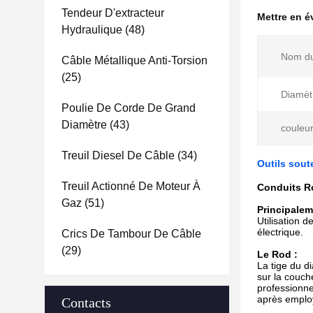
Tendeur D'extracteur
Mettre en 
Hydraulique
(48)
Nom du
Câble Métallique Anti-Torsion
(25)
Diamèt
Poulie De Corde De Grand
Diamètre
(43)
couleur
Treuil Diesel De Câble
(34)
Outils sout
Treuil Actionné De Moteur À
Conduits Ro
Gaz
(51)
Principalem
Utilisation d
électrique.
Crics De Tambour De Câble
(29)
Le Rod :
La tige du d
sur la couch
professionnel
après emplo
Contacts