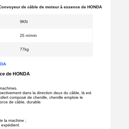
Convoyeur de câble de moteur à essence de HONDA
9KN
25 m/min
77kg
NDA
ence de HONDA
 machines.
spectivement dans la direction deux du câble, là est
ansfert composé de chenille, chenille emploie le
orce de câble, durable.
de la machine ;
e expédient.