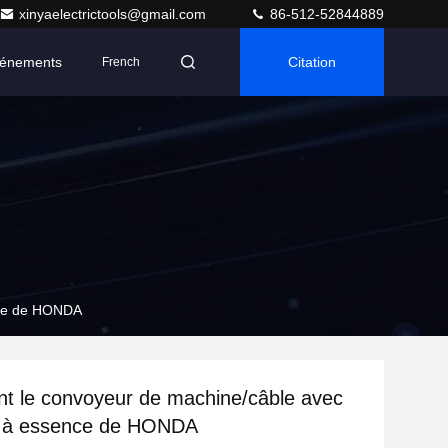
xinyaelectrictools@gmail.com
86-512-52844889
énements
Citation
French
ence de HONDA
ant le convoyeur de machine/câble avec
r à essence de HONDA