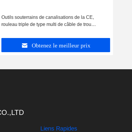
Outils souterrains de canalisations de la CE,
Outi
rouleau triple de type multi de câble de trou
dan
d'homme de guide
Obtenez le meilleur prix
O.,LTD
Liens Rapides