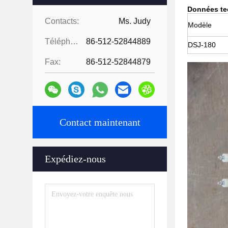
Données te
Contacts:
Ms. Judy
Modèle
Téléphone:
86-512-52844889
DSJ-180
Fax:
86-512-52844879
Contact maintenant
Expédiez-nous