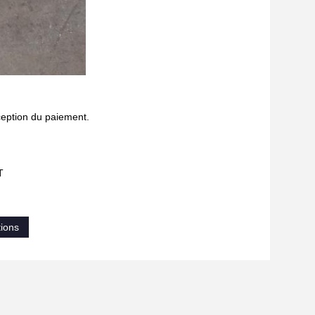
ception du paiement.
T
tions