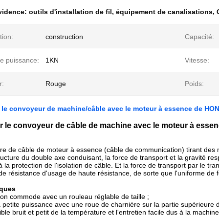
évidence:
outils d'installation de fil
,
équipement de canalisations
,
tion:
construction
Capacité:
te puissance:
1KN
Vitesse:
r:
Rouge
Poids:
t le convoyeur de machine/câble avec le moteur à essence de HO
er le convoyeur de câble de machine avec le moteur à ess
re de câble de moteur à essence (câble de communication) tirant des
ructure du double axe conduisant, la force de transport et la gravité re
 la protection de l'isolation de câble. Et la force de transport par le tr
e résistance d'usage de haute résistance, de sorte que l'uniforme de f
iques
ion commode avec un rouleau réglable de taille ;
la petite puissance avec une roue de charnière sur la partie supérieure 
aible bruit et petit de la température et l'entretien facile dus à la machin