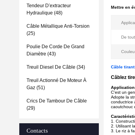
Tendeur D'extracteur
Mettre en 
Hydraulique
(48)
Applica
Câble Métallique Anti-Torsion
(25)
De tou
Poulie De Corde De Grand
Couleu
Diamètre
(43)
Treuil Diesel De Câble
(34)
Câble tiran
Câblez tir
Treuil Actionné De Moteur À
Gaz
(51)
Application
C'est un gen
Adopte la st
Crics De Tambour De Câble
conductrice à
caoutchouc d
(29)
Caractérist
1.
Construct
2.
Utilisant 
Contacts
3.
Le riz à f