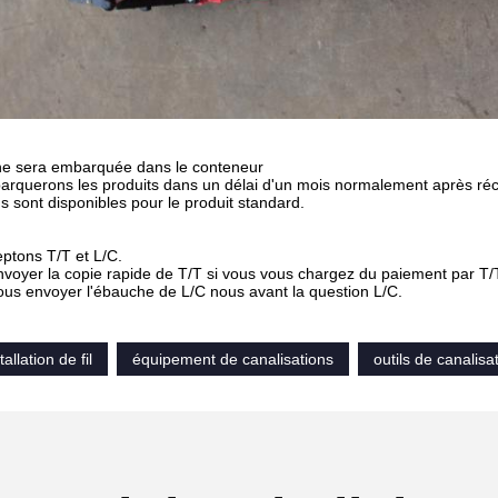
ne sera embarquée dans le conteneur
arquerons les produits dans un délai d'un mois normalement après ré
ns sont disponibles pour le produit standard.
ptons T/T et L/C.
envoyer la copie rapide de T/T si vous vous chargez du paiement par T/
nous envoyer l'ébauche de L/C nous avant la question L/C.
tallation de fil
équipement de canalisations
outils de canalisa