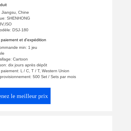
duit
: Jiangsu, Chine
que: SHENHONG
 BV,ISO
odèle: DSJ-180
 paiement et d'expédition
commande min: 1 jeu
ble
allage: Cartoon
ison: dix jours après dépôt
 paiement: L / C, T / T, Western Union
provisionnement: 500 Set / Sets par mois
nez le meilleur prix