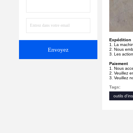
Expédition
1. La machi
Envoyez
2. Nous emb
3. Les actio
Paiement
1. Nous acce
2. Veuillez 
3. Veuillez 
Tags:
outils d'ins