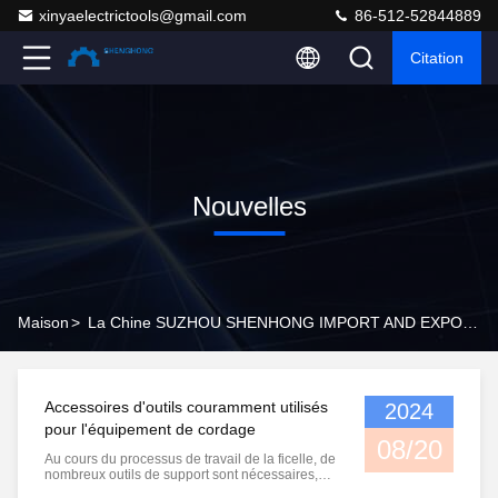
xinyaelectrictools@gmail.com
86-512-52844889
Citation
Nouvelles
Maison
>
La Chine SUZHOU SHENHONG IMPORT AND EXPORT CO.,LTD Nouvelles De Société
Accessoires d'outils couramment utilisés
2024
pour l'équipement de cordage
08/20
Au cours du processus de travail de la ficelle, de
nombreux outils de support sont nécessaires,
tels que des cordes en acier anti-torsion, des