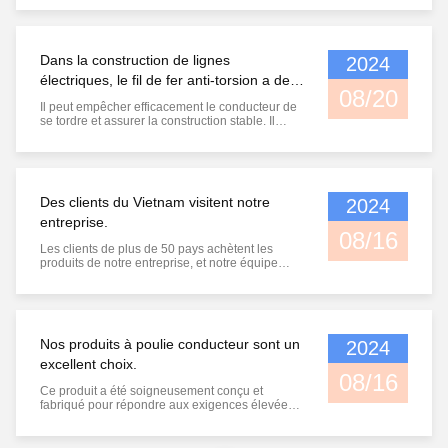
poulies de conducteurs, des chaussettes en
maille, etc.Nous leur fournissons également des
outils couramment utilisés et des accessoires de
soutien.
Dans la construction de lignes
2024
électriques, le fil de fer anti-torsion a de
08/20
nombreux avantages.
Il peut empêcher efficacement le conducteur de
se tordre et assurer la construction stable. Il
améliore la sécurité et réduit le risque
d'accidents.il est très durable et peut être utilisé
pendant longtempsIl améliore considérablement
l'efficacité et la qualité de la construction, et est
un puissant assistant pour les lignes électriques.
Des clients du Vietnam visitent notre
2024
entreprise.
08/16
Les clients de plus de 50 pays achètent les
produits de notre entreprise, et notre équipe
après-vente leur fournit des
Nos produits à poulie conducteur sont un
2024
excellent choix.
08/16
Ce produit a été soigneusement conçu et
fabriqué pour répondre aux exigences élevées
de l'industrie des lignes de transport haute
tension. 1Matériaux de haute qualité: Fabriqués
avec des matériaux robustes et durables pour