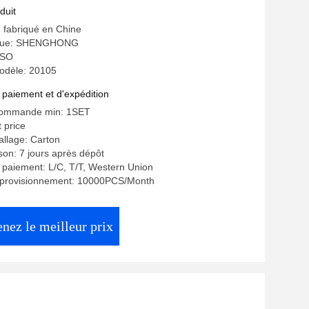
duit
: fabriqué en Chine
que: SHENGHONG
 ISO
odèle: 20105
 paiement et d'expédition
commande min: 1SET
t price
allage: Carton
ison: 7 jours après dépôt
 paiement: L/C, T/T, Western Union
pprovisionnement: 10000PCS/Month
nez le meilleur prix