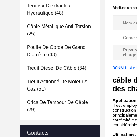
Tendeur D'extracteur
Mettre en 
Hydraulique
(48)
Nom de
Câble Métallique Anti-Torsion
(25)
Caracté
Poulie De Corde De Grand
Ruptur
Diamètre
(43)
charge
Treuil Diesel De Câble
(34)
30KN fil de
câble d
Treuil Actionné De Moteur À
des ch
Gaz
(51)
Application
Crics De Tambour De Câble
Il est emplo
(29)
construction
principaleme
extrémité est
considérable
Contacts
Utilisation :