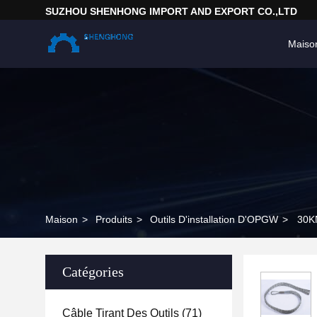
SUZHOU SHENHONG IMPORT AND EXPORT CO.,LTD
Maiso
Maison
>
Produits
>
Outils D'installation D'OPGW
>
30KN
Catégories
Câble Tirant Des Outils
(71)