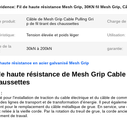
évidence:
Fil de haute résistance Mesh Grip
,
30KN fil Mesh Grip
,
Câ
Câble de Mesh Grip Cable Pulling Gri
 produit:
Charge de t
p de fil tirant des chaussettes
ristique:
Tension élevée et poids léger
Utilisation:
e de la
30kN à 200kN
garantie:
:
 haute résistance en acier galvanisé Mesh Grip
e haute résistance de Mesh Grip Cable P
aussettes
 :
yé pour l'installation de traction du cable électrique et du câble de com
 des lignes de transport et de transformation d'énergie. Il peut égalem
nt pour le remplacement du câble métallique de grue. En service, une ex
 reliée à la vieille corde. Par la rotation du treuil de grue, la corde a
ment de travail.