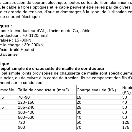
a construction de courant électrique, toutes sortes de fil en aluminium c
, le câble à fibres optiques et le câble peuvent être reliés par de divers 
 et grande de tension, d'aucun dommages à la ligne, de l'utilisation com
 de courant électrique.
iques :
pour le conducteur d'AL, d'acier ou de Cu, câble
e conducteur : 70~1120mm2
valuée : 15~80kN
de la charge : 30~200kN
 Acier traité Heated
 Galvanisé
nique
incipal simple de chaussette de maille de conducteur
cipal simple joints provisoires de chaussette de maille sont spécifique
 acier, ou de cuivre à la corde de traction. Ils se composent des fils d
onnant sur le conducteur.
Rupt
modèle
Taille de conducteur (mm2)
Charge évaluée (KN)
(KN)
.5
70~90
15
30
2
120~150
20
40
.5
185~240
25
50
3
300~400
30
60
4
500~630
40
80
5
720
50
125
7
900
70
175