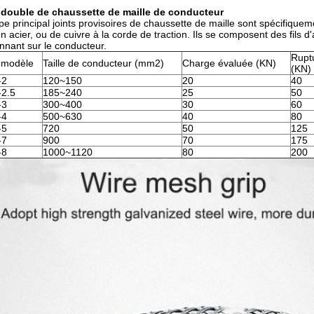
e double de chaussette de maille de conducteur
pe principal joints provisoires de chaussette de maille sont spécifiqu
 acier, ou de cuivre à la corde de traction. Ils se composent des fils d
onnant sur le conducteur.
Rupt
modèle
Taille de conducteur (mm2)
Charge évaluée (KN)
(KN)
-2
120~150
20
40
2.5
185~240
25
50
-3
300~400
30
60
-4
500~630
40
80
-5
720
50
125
-7
900
70
175
-8
1000~1120
80
200