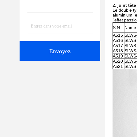
2.
joint têt
Le double ty
aluminium, en
l'effet passi
S.N.
Name 
A515
SLWS
A516
SLWS-
A517
SLWS
Envoyez
A518
SLWS
A519
SLWS
A520
SLWS
A521
SLWS