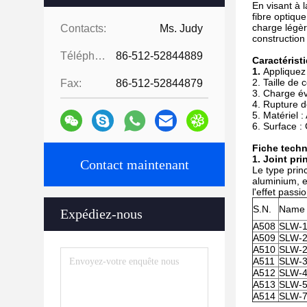
En visant à l
fibre optique
charge légère
Contacts:
Ms. Judy
construction
Téléphone:
86-512-52844889
Caractérist
1.
Appliquez 
2. Taille d
Fax:
86-512-52844879
3. Charge é
4. Rupture 
5. Matériel :
6. Surface :
Fiche tech
1. Joint pr
Contact maintenant
Le type prin
aluminium, en
l'effet passi
S.N.
Name 
Expédiez-nous
A508
SLW-1
A509
SLW-
A510
SLW-2
A511
SLW-
A512
SLW-
A513
SLW-
A514
SLW-