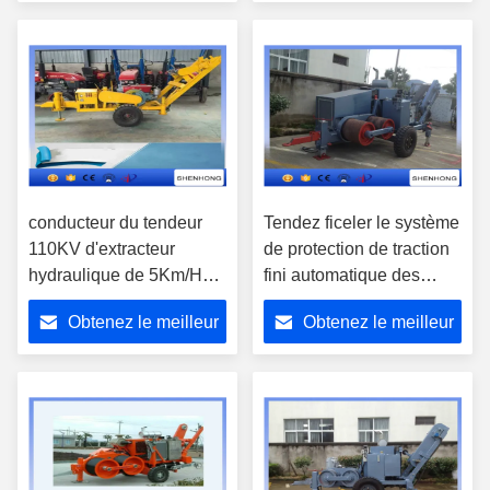
prix
prix
conducteur du tendeur
Tendez ficeler le système
110KV d'extracteur
de protection de traction
hydraulique de 5Km/H
fini automatique des
ficelant l'équipement
équipements 220KV
Obtenez le meilleur
Obtenez le meilleur
prix
prix