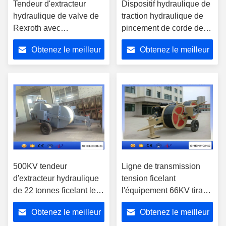
Tendeur d'extracteur
Dispositif hydraulique de
hydraulique de valve de
traction hydraulique de
Rexroth avec
pincement de corde de
hydraulique
traction de machine de
Obtenez le meilleur
Obtenez le meilleur
refroidissement à l'huile
ligne électrique aérienne
prix
prix
500KV tendeur
Ligne de transmission
d'extracteur hydraulique
tension ficelant
de 22 tonnes ficelant le
l'équipement 66KV tirant
moteur diesel refroidi à
le conducteur simple
Obtenez le meilleur
Obtenez le meilleur
l'eau de 2 conducteurs
d'ACSR