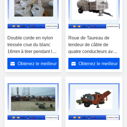
Double corde en nylon
Roue de Taureau de
tressée crue du blanc
tendeur de câble de
16mm à tirer pendant la
quatre conducteurs avec
tour Eerection
MC Wearproof Linin en
Obtenez le meilleur
Obtenez le meilleur
nylon SA-YZ4×50
prix
prix