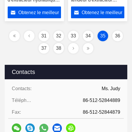
d'équipement
d'équipement 35 kilovolts
Obtenez le meilleur
Obtenez le meilleur
prix
prix
31
32
33
34
35
36
37
38
Contacts
Contacts:
Ms. Judy
Téléphone:
86-512-52844889
Fax:
86-512-52844879