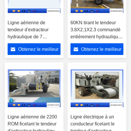
Ligne aérienne de
60KN tirant le tendeur
tendeur d'extracteur
3.8X2.1X2.3 commandé
hydraulique de 7
entièrement hydraulique
cannelures ficelant
M d'extracteur
Obtenez le meilleur
Obtenez le meilleur
l'équipement
hydraulique de force
prix
prix
Ligne aérienne de 2200
Ligne électrique à un
ROM ficelant le tendeur
conducteur ficelant le
d'extracteur hydraulique
tendeur d'extracteur